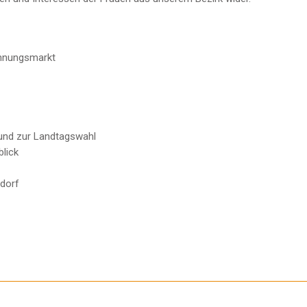
ohnungsmarkt
und zur Landtagswahl
blick
sdorf