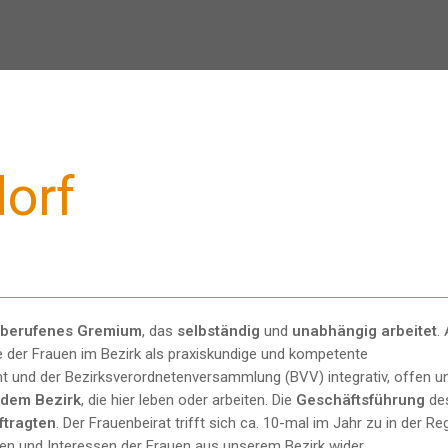
orf
 berufenes Gremium
, das
selbständig
und
unabhängig arbeitet
.
e der Frauen im Bezirk als praxiskundige und kompetente
mt und der Bezirksverordnetenversammlung (BVV) integrativ, offen u
 dem Bezirk
, die hier leben oder arbeiten. Die
Geschäftsführung
de
ftragten
. Der Frauenbeirat trifft sich ca. 10-mal im Jahr zu in der Re
en und Interessen der Frauen aus unserem Bezirk wider.