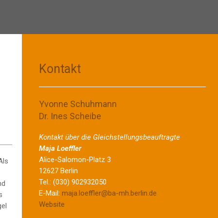
Kontakt
Yvonne Schuhmann
Dr. Ines Scheibe
Kontakt über die Gleichstellungsbeauftragte
Maja Loeffler
Alice-Salomon-Platz 3
 Als
12627 Berlin
Tel.: (030) 902932050
nd
E-Mail:
maja.loeffler@ba-mh.berlin.de
s
Website
gel